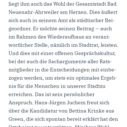
liegt ihm auch das Wohl der Gesamt­stadt Bad
Neu­en­ahr-Ahr­­wei­­ler am Her­zen. Dies äußert
sich auch in sei­nem Amt als städ­ti­scher Bei­
geord­ner. Er möch­te sei­nen Bei­trag — auch
im Rah­men des Wie­der­auf­baus an ver­ant­
wort­li­cher Stel­le, näm­lich im Stadt­rat, leis­ten.
Und dies mit einer offe­nen Gesprächs­kul­tur,
bei der auch die Sach­ar­gu­men­te aller Rats­
mit­glie­der in die Ent­schei­dun­gen mit ein­be­
zo­gen wer­den, um stets ein opti­ma­les Ergeb­
nis für die Men­schen in unse­rer Stadt­zu
errei­chen. Das ist sein per­sön­li­cher
Anspruch. Hans-Jür­­gen Juchem freut sich
über die Kan­di­da­tur von Bet­ti­na Krin­ke aus
Green, die sich spon­tan bereit erklärt hat den