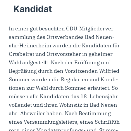
Kandidat
In einer gut besuch­ten CDU-Mit­­glie­­der­­ver­­­
sam­m­­lung des Orts­ver­ban­des Bad Neu­en­
ahr-Hei­­mer­heim wur­den die Kan­di­da­ten für
Orts­bei­rat und Orts­vor­ste­her in gehei­mer
Wahl auf­ge­stellt. Nach der Eröff­nung und
Begrü­ßung durch den Vor­sit­zen­den Wil­fried
Som­mer wur­den die Regu­la­ri­en und Kon­di­
tio­nen zur Wahl durch Som­mer erläu­tert. So
müs­sen alle Kan­di­da­ten das 18. Lebens­jahr
voll­endet und ihren Wohn­sitz in Bad Neu­en­
ahr ‑Ahr­wei­ler haben. Nach Bestim­mung
eines Ver­samm­lungs­lei­ters, eines Schrift­füh­
rers, einer Man­­dats­prue­­fungs- und Stimm­