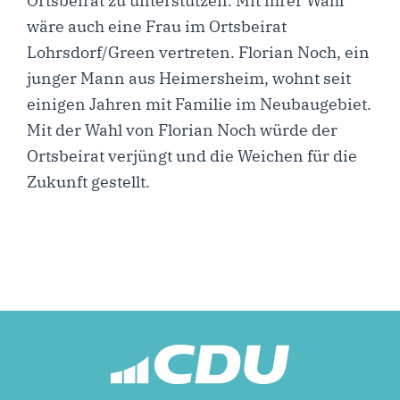
Orts­bei­rat zu unter­stüt­zen. Mit ihrer Wahl
wäre auch eine Frau im Orts­bei­rat
Lohrsdorf/Green ver­tre­ten. Flo­ri­an Noch, ein
jun­ger Mann aus Hei­mers­heim, wohnt seit
eini­gen Jah­ren mit Fami­lie im Neu­bau­ge­biet.
Mit der Wahl von Flo­ri­an Noch wür­de der
Orts­bei­rat ver­jüngt und die Wei­chen für die
Zukunft gestellt.