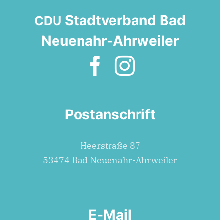
Stadt­ver­band Bad
CDU
Neuenahr-Ahrweiler
Post­an­schrift
Heer­stra­ße 87
53474 Bad Neuenahr-Ahrweiler
E‑Mail