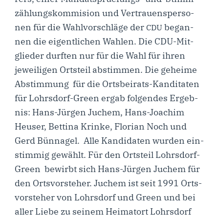
zäh­lungs­kom­mi­si­on und Ver­trau­ens­per­so­
nen für die Wahl­vor­schlä­ge der
began­
CDU
nen die eigent­li­chen Wah­len. Die CDU-Mit­­
glie­­der durf­ten nur für die Wahl für ihren
jewei­li­gen Orts­teil abstim­men. Die gehei­me
Abstim­mung für die Orts­­bei­rats-Kan­­di­­ta­­ten
für Lohr­s­­dorf-Green ergab fol­gen­des Ergeb­
nis: Hans-Jür­­gen Juchem, Hans-Joa­­chim
Heu­ser, Bet­ti­na Krin­ke, Flo­ri­an Noch und
Gerd Bün­na­gel. Alle Kan­di­da­ten wur­den ein­
stim­mig gewählt. Für den Orts­teil Lohr­s­­dorf-
Green bewirbt sich Hans-Jür­­gen Juchem für
den Orts­vor­ste­her. Juchem ist seit 1991 Orts­
vor­ste­her von Lohrs­dorf und Green und bei
aller Lie­be zu sei­nem Hei­mat­ort Lohrs­dorf